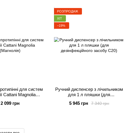
РОЗПРОДАЖ
ХІТ
−19%
ротипінні для систем
Ручний диспенсер з лічильником
ії Cattani Magnolia
для 1 л пляшки (для
(Магнолія)
дезінфекційного засобу С20)
2 099 грн
5 945 грн
7 340 грн
казати все