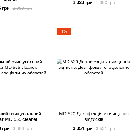
1 323 грн
1 350 грн
6 грн
2 898 грн
−5%
ьний очищувальний
MD 520 Дезінфекція и очищення
ат MD 555 cleaner
відтисків
0 грн
3 354 грн
3 806 грн
3 531 грн