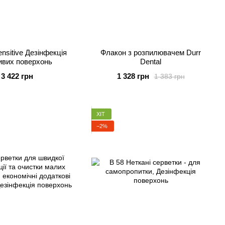
nsitive Дезінфекція
Флакон з розпилювачем Durr
ивих поверхонь
Dental
3 422 грн
1 328 грн
1 383 грн
ХІТ
−2%