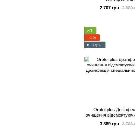
2 707 грн
2 880 
ХІТ
−11%
ВІДЕО
Orotol plus Дезінфек
очищення відсмоктуюч
3 369 грн
3 786 