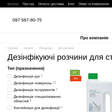
Перейти до основного контенту
Каталог
Про нас
Оплата і доставка
Блог
Обмін та повернення
097 587-80-75
Про компанію
Головна
Каталог
Продукція
Дез.розчини
Дезінфікуючі розчини для с
Тип (призначення)
ХІТ
2
Дезінфекція рук
−8%
12
Дезінфекція поверхонь
3
Дезінфекція інструментів
Дезінфекція спеціалізованих
8
областей
4
Контейнери для дезінфекції