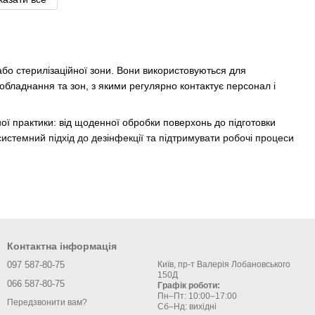
або стерилізаційної зони. Вони використовуються для
 обладнання та зон, з якими регулярно контактує персонал і
ної практики: від щоденної обробки поверхонь до підготовки
системний підхід до дезінфекції та підтримувати робочі процеси
Для поверхонь важлива швидкість дії та зручність нанесення,
, для обладнання — безпечне використання без пошкодження
Контактна інформація
 зон і предметів:
097 587-80-75
Київ, пр-т Валерія Лобановського
150Д
066 587-80-75
Графік роботи:
Пн–Пт: 10:00–17:00
Передзвонити вам?
Сб–Нд: вихідні