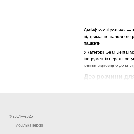
Дезінфікуючі розчини — в
підтримання належного рі
пацієнти.
У категорії Gear Dental 
інструментів перед насту
клініки відповідно до вну
Дез розчини дл
Дез розчин у стоматологі
для інструментів — сумі
елементів конструкції.
У стоматологічній практи
© 2014—2026
робочих поверхонь у 
Мобільна версія
стоматологічних інст