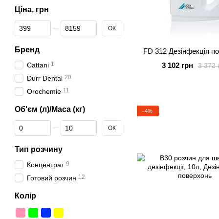
Ціна, грн
Від Ціна, грн
До Ціна, грн
ОК
Бренд
FD 312 Дезінфекція п
1
Cattani
3 102 грн
3 372 
20
Durr Dental
11
Orochemie
Об'єм (л)/Маса (кг)
−4%
Від Об'єм (л)/Маса (кг)
До Об'єм (л)/Маса (кг)
ОК
Тип розчину
9
Концентрат
12
Готовий розчин
Колір