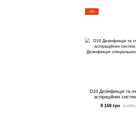
−4%
D10 Дезінфекція та о
аспіраційних систем
8 159 грн
8 499 