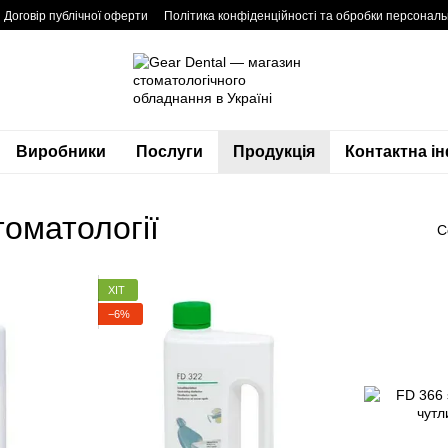
Договір публічної оферти
Політика конфіденційності та обробки персонал
Виробники
Послуги
Продукція
Контактна і
томатології
С
ХІТ
−6%