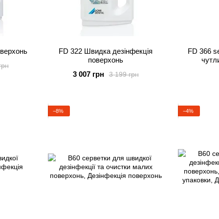
оверхонь
FD 322 Швидка дезінфекція
FD 366 se
поверхонь
чутл
грн
3 007 грн
3 199 грн
−8%
−4%