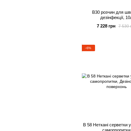
В30 розчин для шв
дезінфекції, 10
7 228 грн
7 530 
−6%
В 58 Неткані серветки у
самопропитки