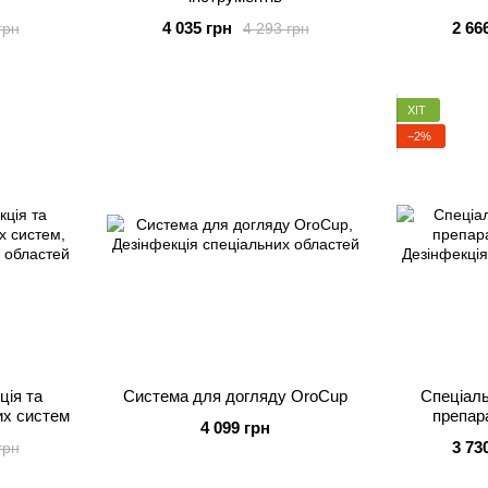
4 035 грн
2 66
грн
4 293 грн
ХІТ
−2%
ція та
Система для догляду OroCup
Спеціал
их систем
препар
4 099 грн
3 73
грн