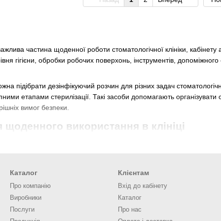
ажлива частина щоденної роботи стоматологічної клініки, кабінету 
вня гігієни, обробки робочих поверхонь, інструментів, допоміжного
можна підібрати дезінфікуючий розчин для різних задач стоматологіч
пними етапами стерилізації. Такі засоби допомагають організувати 
трішніх вимог безпеки.
я щоденного використання в клініці
ї має підбиратися не випадково, а відповідно до конкретної задачі. 
сність із матеріалами та дотримання рекомендованої концентрації
Каталог
Клієнтам
ці дезінфекційні розчини можуть застосовуватися для обробки різних
Про компанію
Вхід до кабінету
стоматологічному кабінеті;
Виробники
Каталог
рументів перед подальшою стерилізацією;
Послуги
Про нас