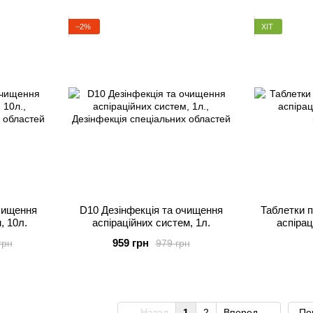
−2%
ХІТ
чищення
D10 Дезінфекція та очищення
Таблетки п
, 10л.
аспіраційних систем, 1л.
аспірац
959 грн
грн
979 грн
Назад
1
2
Вперед
По