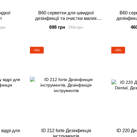
идкої
В60 серветки для швидкої
В60 сер
л
дезінфекції та очистки малих
дезінфекц
поверхонь
поверхонь,
698 грн
46
грн
759 грн
−6%
−8%
 відрі для
ID 212 forte Дезінфекція
ID 220 Де
інструментів