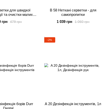
ветки для швидкої
B 58 Неткані серветки - для
ії та очистки малих
самопропитки
 економічні додаткові
0 грн
1 039 грн
479 грн
1 060 грн
упаковки
−2%
зінфекція борів Durr
A 20 Дезінфекція інструментів, 1л
Dental