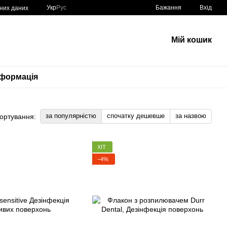
Укр
Рус
Бажання
Вхід
ьних даних
Мій кошик
нформація
за популярністю
спочатку дешевше
за назвою
ортування:
ХІТ
−4%