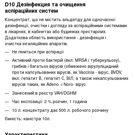
D10 Дезінфекция та очищення
аспіраційних систем
Концентрат, що не містить альдегіду для одночасної
дезінфекції, очистки і догляду за аспіраційними системами
в лікарнях, в кабінетах або будинках престарілих.
Додаткова область використання - дезінфекція і
очистка інгаляційних апаратів.
Не піниться при аспірації
Активний проти бактерій (вкл. MRSA і туберкульозу),
грибків і багатьох вірусів (обмежено вірулуліцидний
проти капсульованих вірусів, як Vaccinia - вірус, BVDV,
вкл. гепатит В, гепатит С, ВІЛ, а також некапсульованих
вірусів таких, як Adeno -і Noro- вірус
Занесений в реєстр VAH/DGHM
Час експозиції: 2 % розчин, 1 година
10 л. концентрату дає 500 л. робочого розчину
Ємність: каністра 10л.
Характеристики