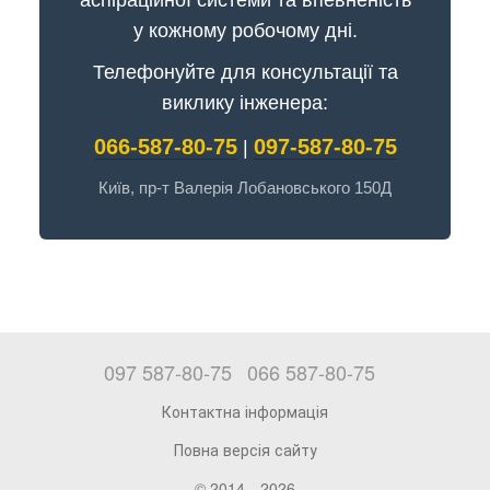
аспіраційної системи та впевненість
у кожному робочому дні.
Телефонуйте для консультації та
виклику інженера:
066-587-80-75
097-587-80-75
|
Київ, пр-т Валерія Лобановського 150Д
097 587-80-75
066 587-80-75
Контактна інформація
Повна версія сайту
© 2014—2026