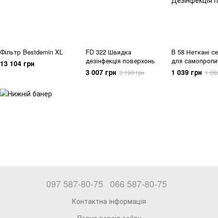
Фільтр Bestdemin XL
FD 322 Швидка
B 58 Неткані с
дезінфекція поверхонь
для самопропи
13 104 грн
3 007 грн
1 039 грн
3 199 грн
1 06
097 587-80-75
066 587-80-75
Контактна інформація
Повна версія сайту