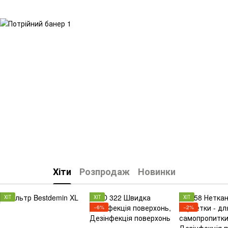
Хіти
Розпродаж
Новинки
ХІТ
ХІТ
ХІТ
−6%
−2%