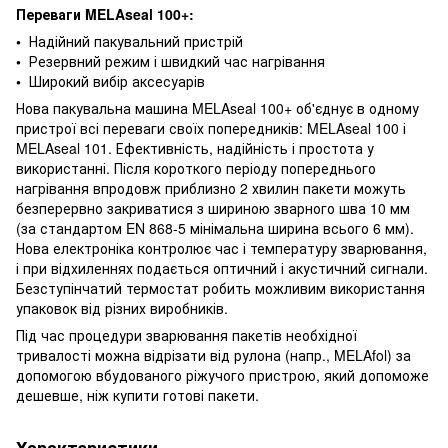
Переваги MELAseal 100+:
•
Надійний пакувальний пристрій
•
Резервний режим і швидкий час нагрівання
•
Широкий вибір аксесуарів
Нова пакувальна машина MELAseal 100+ об'єднує в одному
пристрої всі переваги своїх попередників: MELAseal 100 і
MELAseal 101. Ефективність, надійність і простота у
використанні. Після короткого періоду попереднього
нагрівання впродовж приблизно 2 хвилин пакети можуть
безперервно закриватися з шириною зварного шва 10 мм
(за стандартом EN 868-5 мінімальна ширина всього 6 мм).
Нова електроніка контролює час і температуру зварювання,
і при відхиленнях подається оптичний і акустичний сигнали.
Безступінчатий термостат робить можливим використання
упаковок від різних виробників.
Під час процедури зварювання пакетів необхідної
тривалості можна відрізати від рулона (напр., MELAfol) за
допомогою вбудованого ріжучого пристрою, який допоможе
дешевше, ніж купити готові пакети.
Характеристики