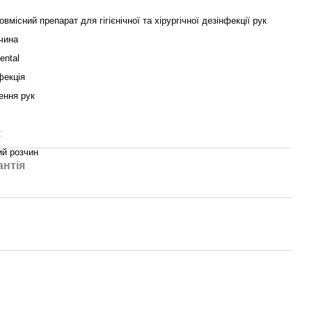
вмісний препарат для гігієнічної та хірургічної дезінфекції рук
чина
ental
фекція
ння рук
к
ий розчин
антія