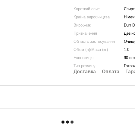
Короткий опис
Спирто
Країна виробництва
Німеч
Виробник
Durr D
Призначення
Дезін
Область застосування
Очище
Об'єм (л)/Маса (кг)
1.0
Експозиція
90 се
Тип розчину
Готов
Доставка
Оплата
Гар