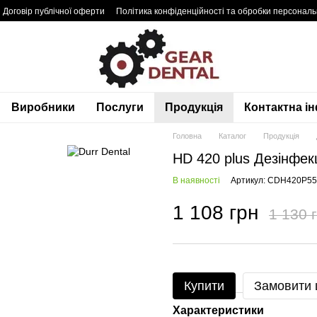
Договір публічної оферти
Політика конфіденційності та обробки персонал
Виробники
Послуги
Продукція
Контактна і
Головна
Каталог
Продукція
HD 420 plus Дезінфекці
В наявності
Артикул: CDH420P5
1 108 грн
1 130 
Купити
Замовити
Характеристики