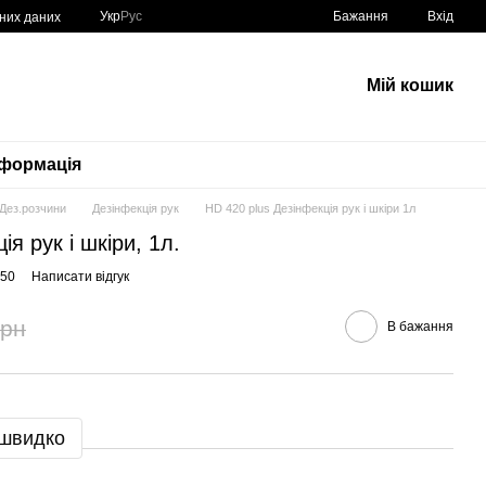
Укр
Рус
Бажання
Вхід
ьних даних
Мій кошик
нформація
Дез.розчини
Дезінфекція рук
HD 420 plus Дезінфекція рук і шкіри 1л
я рук і шкіри, 1л.
550
Написати відгук
грн
В бажання
 швидко