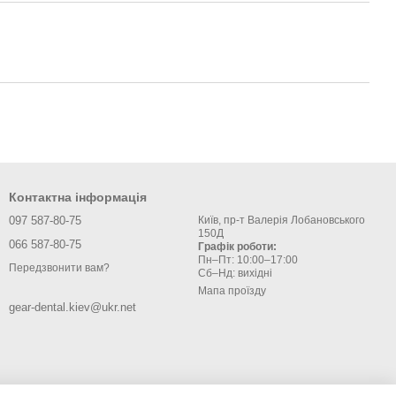
Контактна інформація
097 587-80-75
Київ, пр-т Валерія Лобановського
150Д
066 587-80-75
Графік роботи:
Пн–Пт: 10:00–17:00
Передзвонити вам?
Сб–Нд: вихідні
Мапа проїзду
gear-dental.kiev@ukr.net