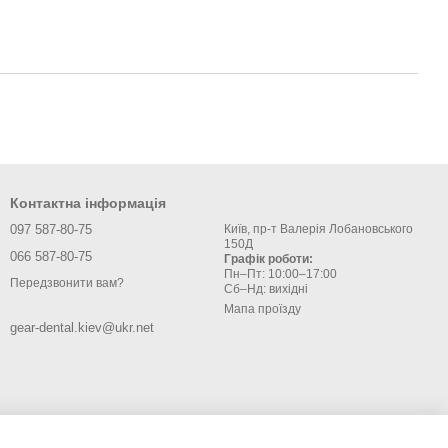
Контактна інформація
097 587-80-75
Київ, пр-т Валерія Лобановського
150Д
066 587-80-75
Графік роботи:
Пн–Пт: 10:00–17:00
Передзвонити вам?
Сб–Нд: вихідні
Мапа проїзду
gear-dental.kiev@ukr.net