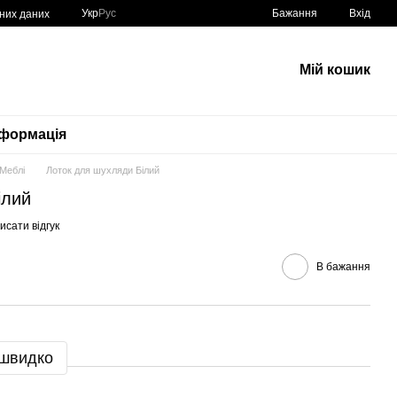
Укр
Рус
Бажання
Вхід
ьних даних
Мій кошик
нформація
Меблі
Лоток для шухляди Білий
ілий
исати відгук
В бажання
 швидко