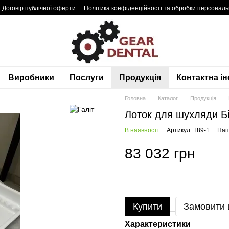
Договір публічної оферти
Політика конфіденційності та обробки персонал
Виробники
Послуги
Продукція
Контактна і
Головна
Каталог
Продукція
Лоток для шухляди Б
В наявності
Артикул: T89-1
Нап
83 032 грн
Купити
Замовити
Характеристики