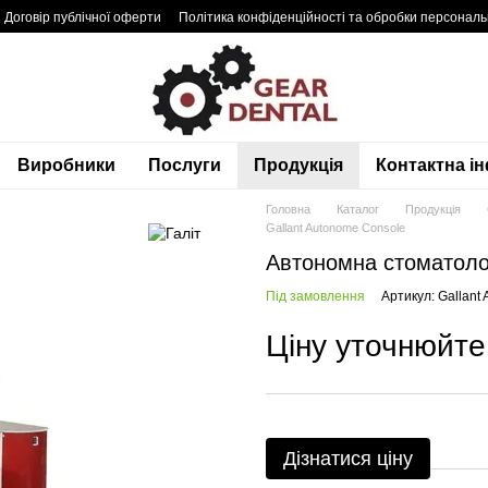
Договір публічної оферти
Політика конфіденційності та обробки персонал
Виробники
Послуги
Продукція
Контактна і
Головна
Каталог
Продукція
Gallant Autonome Console
Автономна стоматолог
Під замовлення
Артикул: Gallant
Ціну уточнюйте
Дізнатися ціну