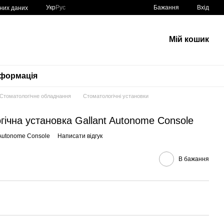
Укр
Рус
Бажання
Вхід
ьних даних
Мій кошик
нформація
Стоматологічне обладнання
Стоматологічні установки
ічна установка Gallant Autonome Console
 Autonome Console
Написати відгук
В бажання