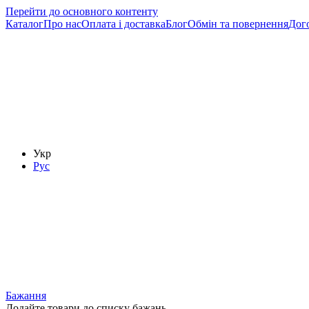
Перейти до основного контенту
Каталог
Про нас
Оплата і доставка
Блог
Обмін та повернення
Дого
Укр
Рус
Бажання
Додайте товари до списку бажань