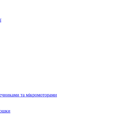
ї
нечниками та мікромоторами
рошки