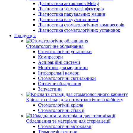
Діагностика автоклавів Melag
Діагностика термодезінфекторів
Діагностика пакувальних машин
Діагностика вакуумних помп
Діагностика стоматологічних компресорів
Діагностика стоматологічних установок
Продукція
Стоматологічне обладнання
Стоматологічні установки
Компресори
Аспіраційні системи
Монітори для медицини
Інтраоральні камери
Стоматологічні світильники
Оптичне обладнання
Запчастини
Крісла та стільці для стоматологічного кабінету
Стоматологічні крісла
Стоматологічні стільці
Обладнання та матеріали для стерилізації
Стоматологічні автоклави
Термодезінфектори