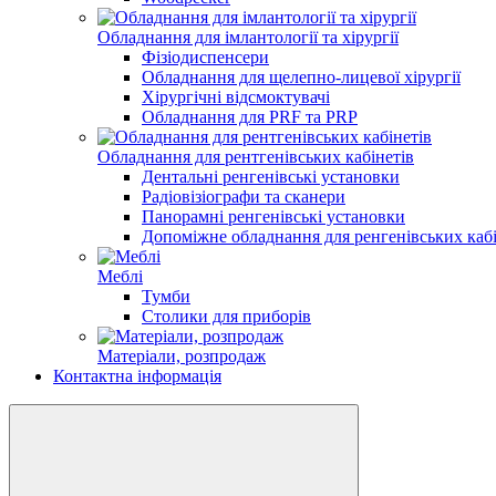
Обладнання для імлантології та хірургії
Фізіодиспенсери
Обладнання для щелепно-лицевої хірургії
Хірургічні відсмоктувачі
Обладнання для PRF та PRP
Обладнання для рентгенівських кабінетів
Дентальні ренгенівські установки
Радіовізіографи та сканери
Панорамні ренгенівські установки
Допоміжне обладнання для ренгенівських кабі
Меблі
Тумби
Столики для приборів
Матеріали, розпродаж
Контактна інформація