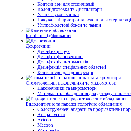
Контейнери для стерилізації
Водопідготовка та Дистилятори
Ультразвукові мийки
Пакувальні пристрої та рулони для стерилізаці
Ультрафіолетові бокси та лампи
Клінічне відбілювання
Дез.розчини
Дезінфекція рук
Дезінфекція поверхонь
Дезінфекція інструментів
Дезінфекція спеціальних областей
Контейнери для дезінфекції
Стоматологічні наконечники та мікромотори
Наконечники та мікромотори
Матеріали та обладнання для догляду за нако
Ендодонтичне та парадонтологічне обладнання
Содоструменеві апарати та профілактичні по
Апарат Vector
Acteon
Mectron
Woodpecker