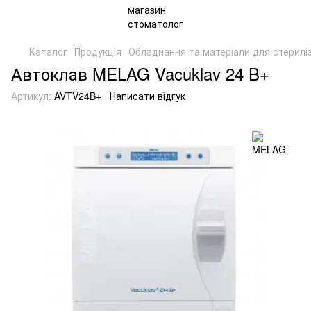
Каталог
Продукція
Обладнання та матеріали для стериліз
Автоклав MELAG Vacuklav 24 B+
Артикул:
AVTV24B+
Написати відгук