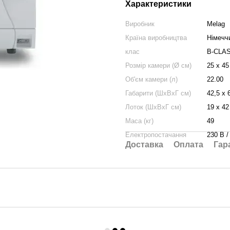
Характеристики
Виробник
Melag
Країна виробництва
Німечч
клас
B-CLA
Розмір камери (Ø см)
25 x 45
Об'єм камери (л)
22.00
Габарити (ШхВхГ см)
42,5 x 
Лоток (ШхВхГ см)
19 x 42
Маса (кг)
49
Електропостачання
230 В /
Доставка
Оплата
Гар