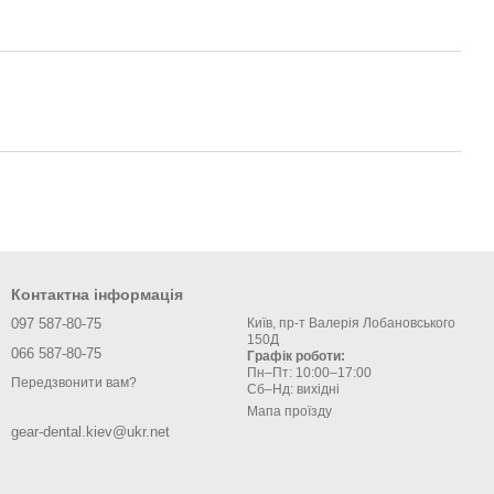
Контактна інформація
097 587-80-75
Київ, пр-т Валерія Лобановського
150Д
066 587-80-75
Графік роботи:
Пн–Пт: 10:00–17:00
Передзвонити вам?
Сб–Нд: вихідні
Мапа проїзду
gear-dental.kiev@ukr.net