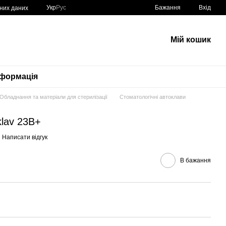
Укр
Рус
Бажання
Вхід
ьних даних
Мій кошик
нформація
Обладнання та матеріали для стерилізації
Стоматологічні автоклави
lav 23B+
Написати відгук
В бажання