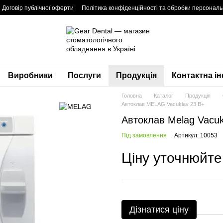
Договір публічної оферти
Політика конфіденційності та обробки персонал
Виробники
Послуги
Продукція
Контактна і
Головна
Каталог
Продукція
Автоклав MELAG Vacuklav 23 B+
Автоклав Melag Vacuk
Під замовлення
Артикул: 10053
Ціну уточнюйте
Дізнатися ціну