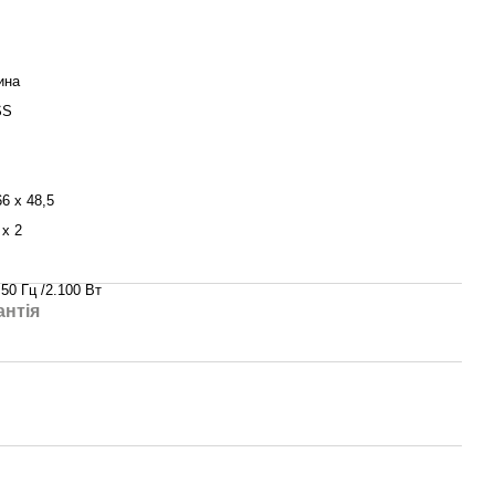
ина
SS
66 x 48,5
 x 2
 50 Гц /2.100 Вт
антія