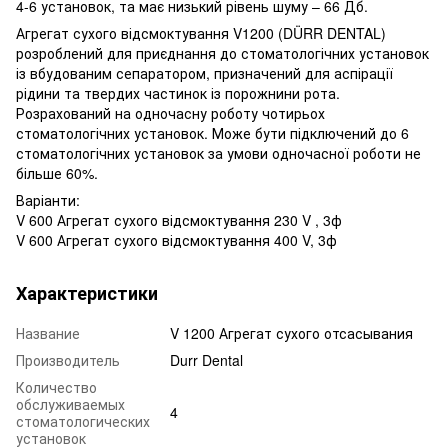
4-6 установок, та має низький рівень шуму – 66 Дб.
Агрегат сухого відсмоктування V1200 (DÜRR DENTAL)
розроблений для приєднання до стоматологічних установок
із вбудованим сепаратором, призначений для аспірації
рідини та твердих частинок із порожнини рота.
Розрахований на одночасну роботу чотирьох
стоматологічних установок. Може бути підключений до 6
стоматологічних установок за умови одночасної роботи не
більше 60%.
Варіанти:
V 600 Агрегат сухого відсмоктування 230 V , 3ф
V 600 Агрегат сухого відсмоктування 400 V, 3ф
Характеристики
Название
V 1200 Агрегат сухого отсасывания
Производитель
Durr Dental
Количество
обслуживаемых
4
стоматологических
установок