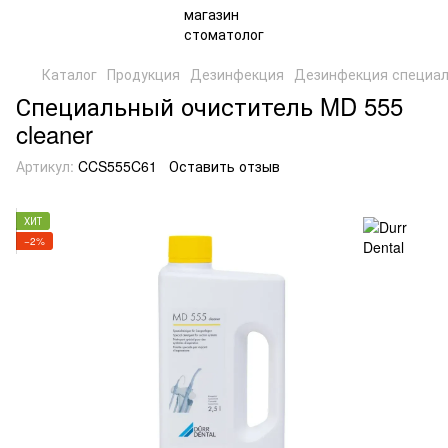
Каталог
Продукция
Дезинфекция
Дезинфекция специал
Специальный очиститель MD 555
cleaner
Артикул:
CCS555C61
Оставить отзыв
ХИТ
−2%