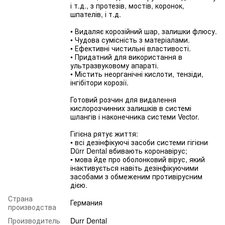
і т.д., з протезів, мостів, коронок,
шпателів, і т.д.
• Видаляє корозійний шар, залишки флюсу.
• Чудова сумісність з матеріалами.
• Ефективні чистильні властивості.
• Придатний для використання в
ультразвуковому апараті.
• Містить неорганічні кислоти, тензіди,
інгібітори корозії.
Готовий розчин для видалення
кислорозчинних залишків в системі
шлангів і наконечника системи Vector.
Гігієна рятує життя:
• всі дезінфікуючі засоби системи гігієни
Dürr Dental вбивають коронавірус;
• мова йде про оболонковий вірус, який
інактивується навіть дезінфікуючими
засобами з обмеженим противірусним
дією.
Страна
Германия
производства
Производитель
Durr Dental