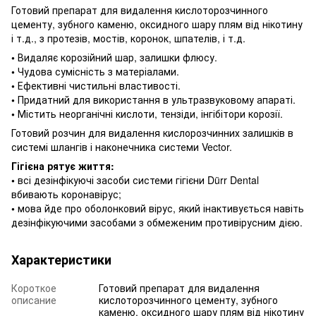
Готовий препарат для видалення кислоторозчинного
цементу, зубного каменю, оксидного шару плям від нікотину
і т.д., з протезів, мостів, коронок, шпателів, і т.д.
•
Видаляє корозійний шар, залишки флюсу.
•
Чудова сумісність з матеріалами.
•
Ефективні чистильні властивості.
•
Придатний для використання в ультразвуковому апараті.
•
Містить неорганічні кислоти, тензіди, інгібітори корозії.
Готовий розчин для видалення кислорозчинних залишків в
системі шлангів і наконечника системи Vector.
Гігієна рятує життя:
•
всі дезінфікуючі засоби системи гігієни Dürr Dental
вбивають коронавірус;
•
мова йде про оболонковий вірус, який інактивується навіть
дезінфікуючими засобами з обмеженим противірусним дією.
Характеристики
Короткое
Готовий препарат для видалення
описание
кислоторозчинного цементу, зубного
каменю, оксидного шару плям від нікотину