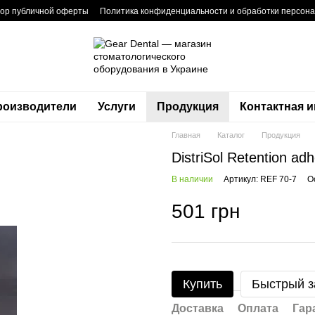
вор публичной оферты
Политика конфиденциальности и обработки персон
роизводители
Услуги
Продукция
Контактная 
Главная
Каталог
Продукция
DistriSol Retention ad
В наличии
Артикул: REF 70-7
О
501 грн
Купить
Быстрый з
Доставка
Оплата
Гар