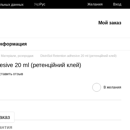
Укр
Рус
Желания
Вход
альных данных
Мой заказ
информация
Матеріали, розпродаж
DistriSol Retention adhesive 20 ml (ретенційний клей)
hesive 20 ml (ретенційний клей)
ставить отзыв
В желания
аказ
антия