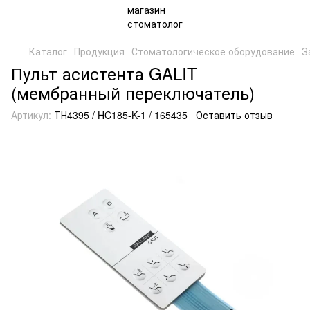
Каталог
Продукция
Стоматологическое оборудование
З
Пульт асистента GALIT
(мембранный переключатель)
Артикул:
ТН4395 / HC185-K-1 / 165435
Оставить отзыв