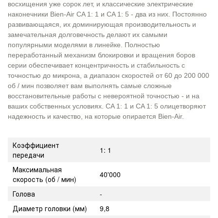
восхищения уже сорок лет, и классические электрические
наконечники Bien-Air CA 1: 1 и CA 1: 5 - два из них.
Постоянно
развивающаяся, их доминирующая производительность и
замечательная долговечность делают их самыми
популярными моделями в линейке.
Полностью
переработанный механизм блокировки и вращения боров
серии обеспечивает концентричность и стабильность с
точностью до микрона, а диапазон скоростей от 60 до 200 000
об / мин позволяет вам выполнять самые сложные
восстановительные работы с невероятной точностью - и на
ваших собственных условиях.
CA 1: 1 и CA 1: 5 олицетворяют
надежность и качество, на которые опирается Bien-Air.
Коэффициент
1: 1
передачи
Максимальная
40'000
скорость (об / мин)
Голова
-
Диаметр головки (мм)
9,8