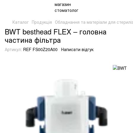
Каталог
Продукція
Обладнання та матеріали для стериліз
BWT besthead FLEX – головна
частина фільтра
Артикул:
REF FS00Z20A00
Написати відгук